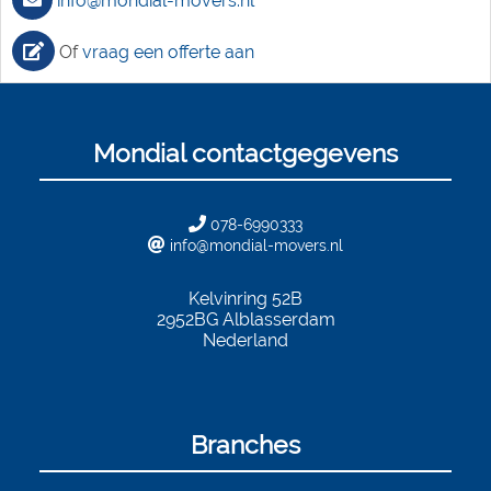
info@mondial-movers.nl
Of
vraag een offerte aan
Mondial contactgegevens
078-6990333
info@mondial-movers.nl
Kelvinring 52B
2952BG
Alblasserdam
Nederland
Branches