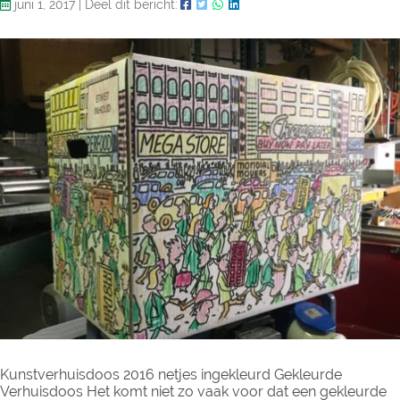
juni 1, 2017
|
Deel dit bericht:
Kunstverhuisdoos 2016 netjes ingekleurd Gekleurde
Verhuisdoos Het komt niet zo vaak voor dat een gekleurde