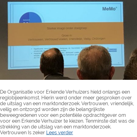
De Organisatie voor Erkende Verhuizers hield onlangs een
regiobijeenkomst. Hierin werd onder meer gesproken over
de uitslag van een marktonderzoek. Vertrouwen, vriendelijk,
veilig en ontzorgd worden zijn de belangrijkste
beweegredenen voor een potentiële opdrachtgever om
voor een Erkende Verhuizer te kiezen. Tenminste dat was de
strekking van de uitslag van een marktonderzoek.
Vertrouwen Is zeker
Lees verder