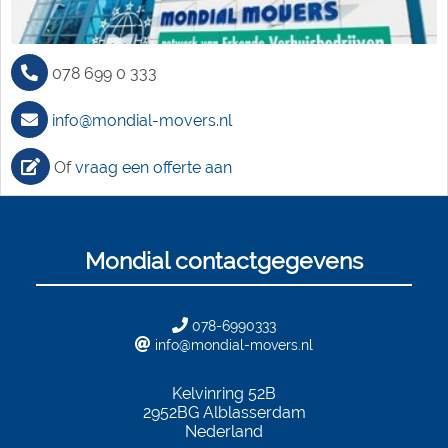
078 699 0 333
info@mondial-movers.nl
Of
vraag een offerte aan
Mondial contactgegevens
078-6990333
info@mondial-movers.nl
Kelvinring 52B
2952BG
Alblasserdam
Nederland