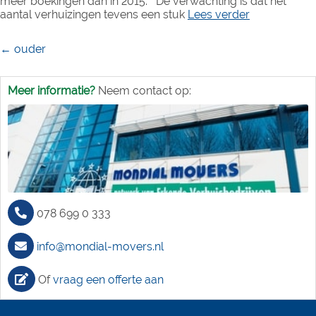
meer boekingen dan in 2015. De verwachting is dat het
aantal verhuizingen tevens een stuk
Lees verder
Berichtennavigatie
←
ouder
Meer informatie?
Neem contact op:
078 699 0 333
info@mondial-movers.nl
Of
vraag een offerte aan