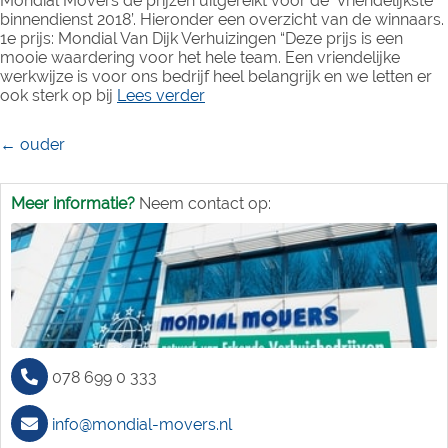
Mondial Movers de prijzen uitgereikt voor de ‘Vriendelijkste
binnendienst 2018’. Hieronder een overzicht van de winnaars.
1e prijs: Mondial Van Dijk Verhuizingen “Deze prijs is een
mooie waardering voor het hele team. Een vriendelijke
werkwijze is voor ons bedrijf heel belangrijk en we letten er
ook sterk op bij
Lees verder
Berichtennavigatie
←
ouder
Meer informatie?
Neem contact op:
078 699 0 333
info@mondial-movers.nl