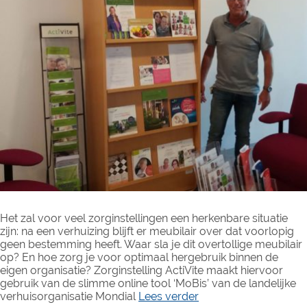
Het zal voor veel zorginstellingen een herkenbare situatie
zijn: na een verhuizing blijft er meubilair over dat voorlopig
geen bestemming heeft. Waar sla je dit overtollige meubilair
op? En hoe zorg je voor optimaal hergebruik binnen de
eigen organisatie? Zorginstelling ActiVite maakt hiervoor
gebruik van de slimme online tool ‘MoBis’ van de landelijke
verhuisorganisatie Mondial
Lees verder