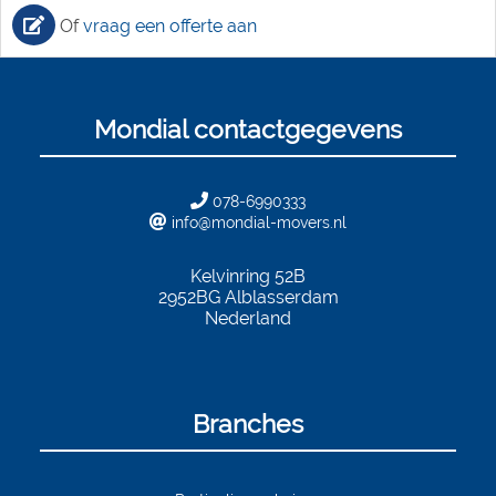
Of
vraag een offerte aan
Mondial contactgegevens
078-6990333
info@mondial-movers.nl
Kelvinring 52B
2952BG
Alblasserdam
Nederland
Branches