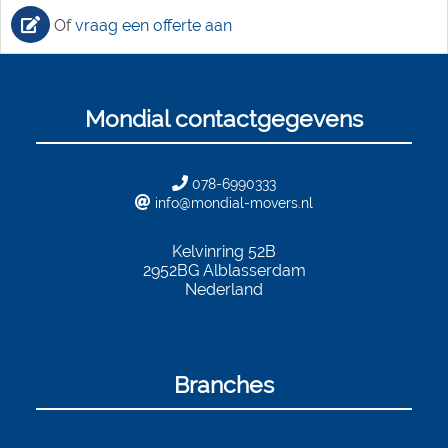
Of
vraag een offerte aan
Mondial contactgegevens
078-6990333
info@mondial-movers.nl
Kelvinring 52B
2952BG
Alblasserdam
Nederland
Branches