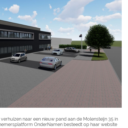
9 verhuizen naar een nieuw pand aan de Molensteijn 35 in
dernemersplatform OnderNamen besteedt op haar website