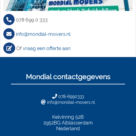
078 699 0 333
info@mondial-movers.nl
Of
vraag een offerte aan
Mondial contactgegevens
078-6990333
info@mondial-movers.nl
Kelvinring 52B
2952BG
Alblasserdam
Nederland