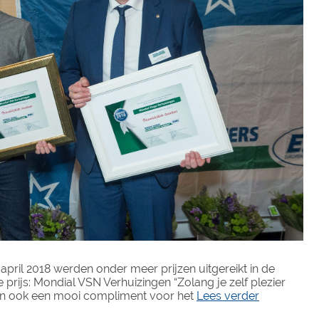
april 2018 werden onder meer prijzen uitgereikt in de
1e prijs: Mondial VSN Verhuizingen “Zolang je zelf plezier
is dan ook een mooi compliment voor het
Lees verder