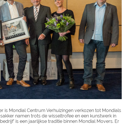
r is Mondial Centrum Verhuizingen verkozen tot Mondials
aasakker namen trots de wisseltrofee en een kunstwerk in
drijf’ is een jaarlijkse traditie binnen Mondial Movers. Er