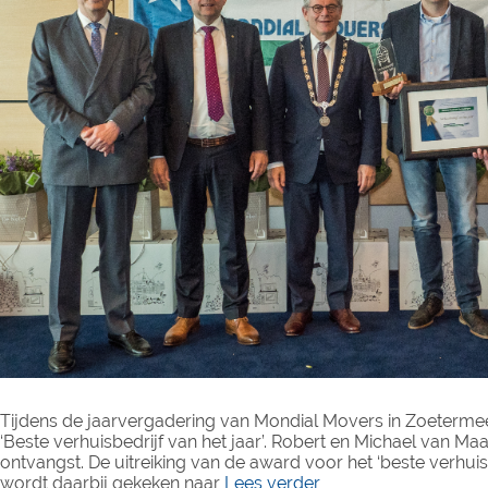
Tijdens de jaarvergadering van Mondial Movers in Zoetermee
‘Beste verhuisbedrijf van het jaar’. Robert en Michael van M
ontvangst. De uitreiking van de award voor het ‘beste verhuisbe
wordt daarbij gekeken naar
Lees verder