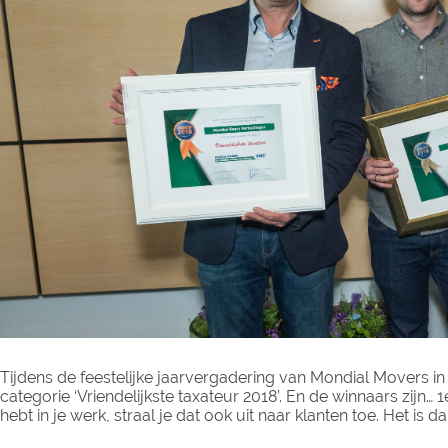
Tijdens de feestelijke jaarvergadering van Mondial Movers in 
categorie ‘Vriendelijkste taxateur 2018’. En de winnaars zijn… 
hebt in je werk, straal je dat ook uit naar klanten toe. Het 