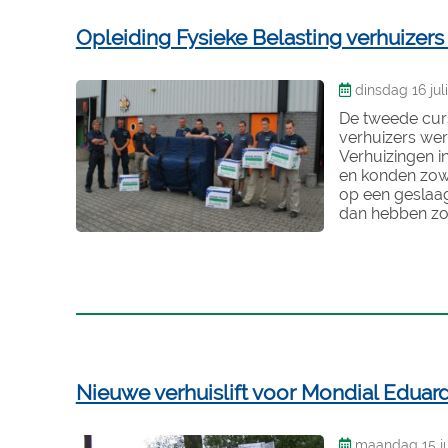
Opleiding Fysieke Belasting verhuizer
dinsdag 16 juli
De tweede cur
verhuizers we
Verhuizingen i
en konden zowe
op een geslaag
dan hebben zo
Nieuwe verhuislift voor Mondial Eduard
maandag 15 jul