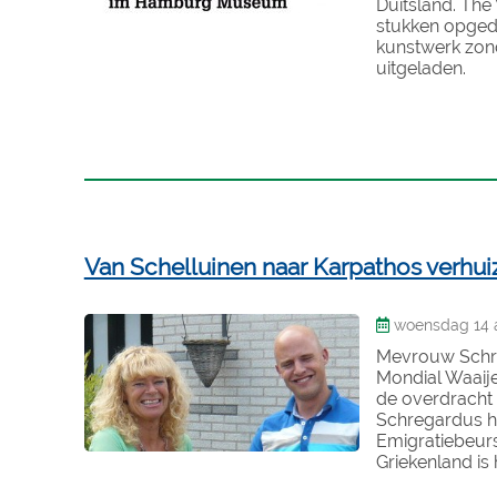
Duitsland. The 
stukken opged
kunstwerk zon
uitgeladen.
Van Schelluinen naar Karpathos verhui
woensdag 14 a
Mevrouw Schre
Mondial Waaije
de overdracht 
Schregardus he
Emigratiebeurs
Griekenland is 