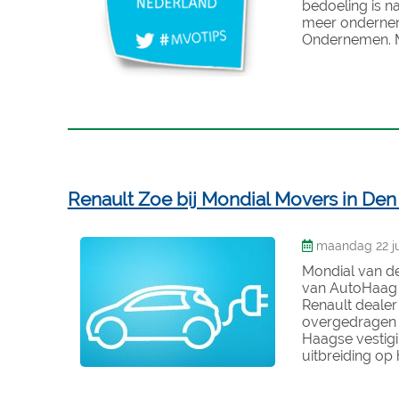
bedoeling is n
meer ondernem
Ondernemen. M
Renault Zoe bij Mondial Movers in De
maandag 22 jul
Mondial van de
van AutoHaag 
Renault deale
overgedragen a
Haagse vestigi
uitbreiding op