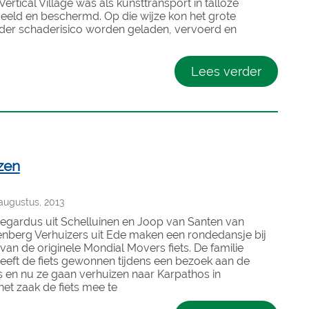
Vertical Village was als kunsttransport in talloze
eeld en beschermd. Op die wijze kon het grote
der schaderisico worden geladen, vervoerd en
Lees verder
zen
ugustus, 2013
gardus uit Schelluinen en Joop van Santen van
nberg Verhuizers uit Ede maken een rondedansje bij
van de originele Mondial Movers fiets. De familie
eft de fiets gewonnen tijdens een bezoek aan de
 en nu ze gaan verhuizen naar Karpathos in
het zaak de fiets mee te