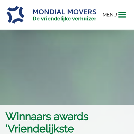
MENU
Winnaars awards
‘Vriendelijkste