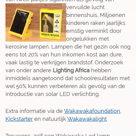
vervuilde
lucht
binnenshuis. Miljoenen
kinderen raken jaarlijks
ernstig verminkt door
ongelukken met
kerosine lampen. Lampen die het gezin ook nog
eens tot 20% van hun inkomen kost aan dure,
vaak lastig te verkrijgen brandstof. Onderzoek
van onder andere
Lighting Africa
hebben
inmiddels aangetoond dat schoolresultaten met
wel 50% kunnen verbeteren als gevolg van de
introductie van solar LED verlichting.
Extra informatie via de
Wakawakafoundation
,
Kickstarter
en natuurlijk
Wakawakalight
Trouwens, zelf een Wakawaka Led lamp