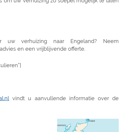
s om uw verhuizing zo soepel mogelijk te laten
er uw verhuizing naar Engeland? Neem
dvies en een vrijblijvende offerte.
culieren”]
l.nl
vindt u aanvullende informatie over de