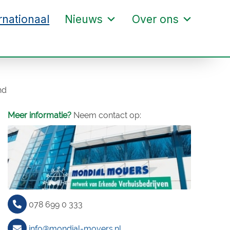
rnationaal
Nieuws
Over ons
nd
Meer informatie?
Neem contact op:
078 699 0 333
info@mondial-movers.nl