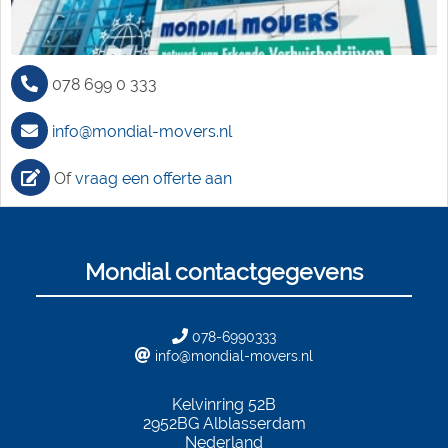
078 699 0 333
info@mondial-movers.nl
Of
vraag een offerte aan
Mondial contactgegevens
078-6990333
info@mondial-movers.nl
Kelvinring 52B
2952BG
Alblasserdam
Nederland