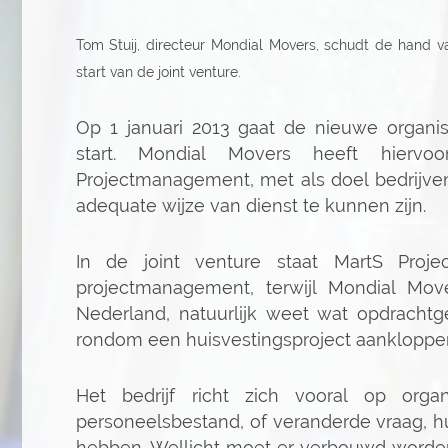
Tom
Stuij, directeur Mondial Movers, schudt de hand v
start van de joint venture.
Op 1 januari 2013 gaat de nieuwe organi
start. Mondial Movers heeft hierv
Projectmanagement, met als doel bedrijve
adequate wijze van dienst te kunnen zijn.
In de joint venture staat MartS Proj
projectmanagement, terwijl Mondial Mov
Nederland, natuurlijk weet wat opdracht
rondom een huisvestingsproject aankloppe
Het bedrijf richt zich vooral op org
personeelsbestand, of veranderde vraag, h
hebben. Wellicht moet er verbouwd worde