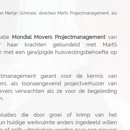
an Martijn Schmale, directeur Marts Projectmanagement, als
satie
Mondial Movers Projectmanagement
van
oor haar krachten gebundeld met MartS
n met een gewijzigde huisvestingsbehoefte op
ectmanagement garant voor de kennis van
ers, als toonaangevend projectverhuizer van
gevers verwachten als ze voor de begeleiding
n.
anisaties die door groei of krimp van het
un huidige werkruimte anders ingedeeld willen
n of zelfs uitgekeken worden naar een nieuwe