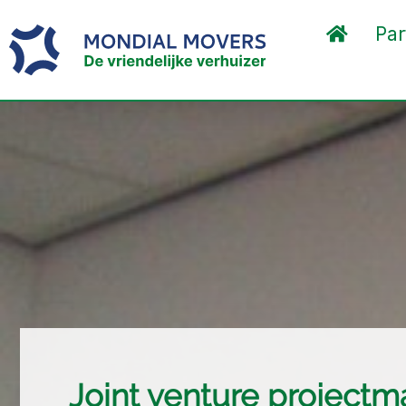
Par
Joint venture project